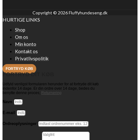
Copyright © 2026 Fluffyhundeseng.dk
HURTIGE LINKS
Shop
Om os
Min konto
Kontakt os
Privatlivspolitik
FORTRYD KØB
FORTRYD DIT KØB
Udfyld venligst formularen herunder for at fortryde dit køb
indenfor 14 dage. Er din ordre over 14 dage, bedes du
benytte denne proces;
Returnering
Navn
E-mail
Ordreoplysninger