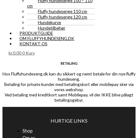
Fluffy hundesenge 100 – 110
cm
Fluffy hundesenge 110 cm
Fluffy hundesenge 120 cm
Hundekurve
Hundetilbehør
PRODUKTGUIDE
OM FLUFFYHUNDESENG.DK
KONTAKT OS
kr.
0.00
0
Kurv
BETALING
Hos Fluffyhundeseng.dk kan du sikkert og nemt betale for din nye fluffy
hundeseng.
Betaling for private kunder med betalingskort eller mobilepay sker via
vores webshop.
Ved betaling med kreditkort samt Mobilepay, vil der IKKE blive pålagt
betalingsgebyr.
HURTIGE LINKS
Shop
Om os