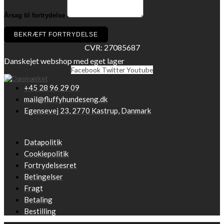
Årsag til fortrydelse
BEKRÆFT FORTRYDELSE
CVR: 27085687
Danskejet webshop med eget lager
Facebook
Twitter
Youtube
+45 28 96 29 09
mail@fluffyhundeseng.dk
Egensevej 23, 2770 Kastrup, Danmark
Datapolitik
Cookiepolitik
Fortrydelsesret
Betingelser
Fragt
Betaling
Bestilling