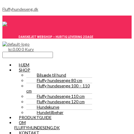
Gå
Menu
Menu
til
Fluffyhundeseng.dk
indholdet
DANSKEJET WEBSHOP – HURTIG LEVERING 2 DAGE
kr.
0.00
0
Kurv
HJEM
SHOP
Bilsæde til hund
Fluffy hundesenge 80 cm
Fluffy hundesenge 100 – 110
cm
Fluffy hundesenge 110 cm
Fluffy hundesenge 120 cm
Hundekurve
Hundetilbehør
PRODUKTGUIDE
OM
FLUFFYHUNDESENG.DK
KONTAKT