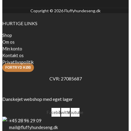
Copyright © 2026 Fluffyhundeseng.dk
HURTIGE LINKS
Shop
Om os
Min konto
Kontakt os
Privatlivspolitik
FORTRYD KØB
CVR: 27085687
Danskejet webshop med eget lager
Facebook
Twitter
Youtube
+45 28 96 29 09
mail@fluffyhundeseng.dk