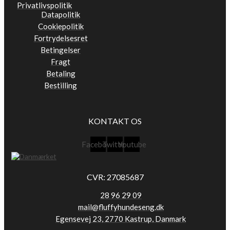
Privatlivspolitik
Datapolitik
Cookiepolitik
Fortrydelsesret
Betingelser
Fragt
Betaling
Bestilling
KONTAKT OS
Facebook
Twitter
Youtube
CVR: 27085687
28 96 29 09
mail@fluffyhundeseng.dk
Egensevej 23, 2770 Kastrup, Danmark