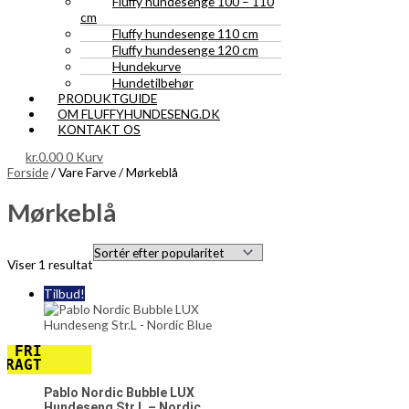
Fluffy hundesenge 100 – 110
cm
Fluffy hundesenge 110 cm
Fluffy hundesenge 120 cm
Hundekurve
Hundetilbehør
PRODUKTGUIDE
OM FLUFFYHUNDESENG.DK
KONTAKT OS
kr.
0.00
0
Kurv
Forside
/ Vare Farve / Mørkeblå
Mørkeblå
Viser 1 resultat
Tilbud!
FRI
FRAGT
Pablo Nordic Bubble LUX
Hundeseng Str.L – Nordic