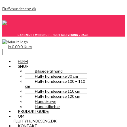
Gå
Menu
Menu
Den
Den
S
M
H
til
oprindelige
aktuelle
Fluffyhundeseng.dk
ø
i
ø
indholdet
pris
pris
var:
er:
g
n
j
kr.449.00.
kr.299.00.
e
d
e
f
s
s
DANSKEJET WEBSHOP – HURTIG LEVERING 2 DAGE
t
t
t
kr.
0.00
0
Kurv
e
e
e
r
p
p
HJEM
:
r
r
SHOP
Bilsæde til hund
i
i
Fluffy hundesenge 80 cm
s
s
Fluffy hundesenge 100 – 110
cm
Fluffy hundesenge 110 cm
Fluffy hundesenge 120 cm
Hundekurve
Hundetilbehør
PRODUKTGUIDE
OM
FLUFFYHUNDESENG.DK
KONTAKT