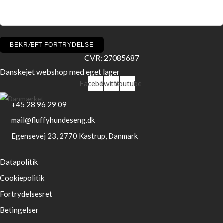
BEKRÆFT FORTRYDELSE
CVR: 27085687
Danskejet webshop med eget lager
Facebook
Twitter
Youtube
+45 28 96 29 09
mail@fluffyhundeseng.dk
Egensevej 23, 2770 Kastrup, Danmark
Datapolitik
Cookiepolitik
Fortrydelsesret
Betingelser