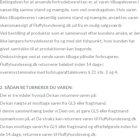
Betingelsen for at anvende fortrydelsesretten er, at varen tilbageleveres i
væsentlig samme stand og mængde, som ved overdragelsen. Hvis varen
ikke tilbageleveres i væsentlig samme stand og mængde, ansættes varen
skønsmæssigt af Fluffyhundeseng.dk ud fra en mulig salgsværdi.
Ved bestilling af produkter som er sammensat efter kundens ønske, er der
ikke længere fortrydelsesret fra og med det tidspunkt, hvor kunden har
givet samtykke til at produktionen kan begynde.
Omkostninger ved at sende varen tilbage påhviler forbrugeren.
Fluffyhundeseng.dk returnerer beløbet inden 14 dage i
overensstemmelse med forbrugeraftalelovens § 21 stk. 3 og 4.
2. SÅDAN RETURNERER DU VAREN:
Der er tre måder hvorpå De kan returnere varen på:
De kan nægte at modtage varen fra GLS eller fragtmand.
I denne sammenhæng beder vi Dem om, at gøre GLS eller fragtmand
opmærksom på, at De straks kan returnere varen til Fluffyhundeseng.dk
De kan modtage varen fra GLS eller fragtmand og efterfølgende inden for
de 14 dage, returnere varen til Fluffyhundeseng.dk.