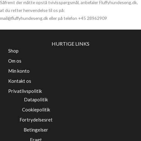
Såfremt der måtte opstå tvivlsspørgsmål, anbefaler Fluffyhundeseng.dk,
at du retter henvendelse til os på:
mail@fluffyhundeseng.dk eller på telefon +45 28962909
HURTIGE LINKS
Shop
Om os
Min konto
Kontakt os
Privatlivspolitik
Datapolitik
Cookiepolitik
Fortrydelsesret
Betingelser
Fragt