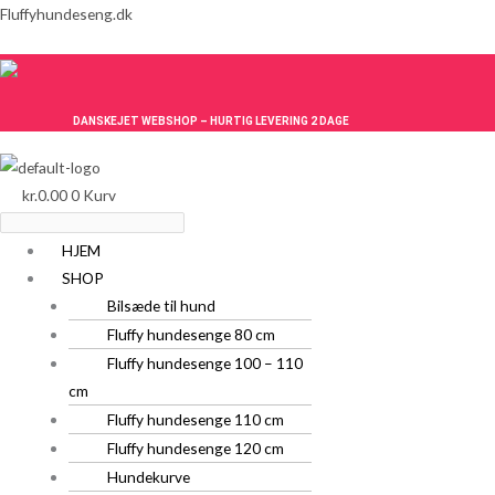
Gå
Menu
Menu
Fluffyhundeseng.dk
til
indholdet
DANSKEJET WEBSHOP – HURTIG LEVERING 2 DAGE
kr.
0.00
0
Kurv
HJEM
SHOP
Bilsæde til hund
Fluffy hundesenge 80 cm
Fluffy hundesenge 100 – 110
cm
Fluffy hundesenge 110 cm
Fluffy hundesenge 120 cm
Hundekurve