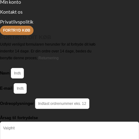
Min konto
Kontakt os
Privatlivspolitik
FORTRYD KØB
FORTRYD DIT KØB
Udfyld venligst formularen herunder for at fortryde dit køb
indenfor 14 dage. Er din ordre over 14 dage, bedes du
benytte denne proces;
Returnering
Navn
E-mail
Ordreoplysninger
Årsag til fortrydelse