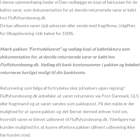
I denne sammenhæng beder vi Dem vedlægge en kopi af fakturaen for de
købte varer, som dokumentation for at den/de returnerede varer er købt
hos Fluffyhundeseng.dk
De kan aflevere varen i/på adressen eller sende med fragtfirma. Udgiften
for tilbagelevering står køber for 100%.
Mærk pakken “Fortrydelsesret” og vedlæg kopi af købsfaktura som
dokumentation for, at den/de returnerede varer er købt hos
Fluffyhundeseng.dk. Vedlæg dit bank kontonummer i pakken og beløbet
returneres hurtigst muligt til din bankkonto.
Returnering som følge af fortrydelse sker på købers egen regning!
Fluffyhundeseng.dk anbefaler, at varen returneres via Post Danmark, GLS
eller fragtmand og at varen sendes som pakkepost. På den måde er der
mulighed for at spore pakken og det fjerner dermed enhver tvivl om,
hvorvidt varen er blevet udleveret til Fluffyhundeseng.dk. Yderligere har
kunden mulighed for, at kunne efterlyse pakken såfremt udlevering ikke
har fundet sted.