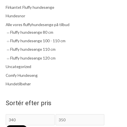
e
e
e
Firkantet Fluffy hundesenge
r
p
p
Hundesnor
:
r
r
Alle vores fluffyhundesenge på tilbud
i
i
Fluffy hundesenge 80 cm
s
s
Fluffy hundesenge 100 - 110 cm
Fluffy hundesenge 110 cm
Fluffy hundesenge 120 cm
Uncategorized
Comfy Hundeseng
Hundetilbehør
Sortér efter pris