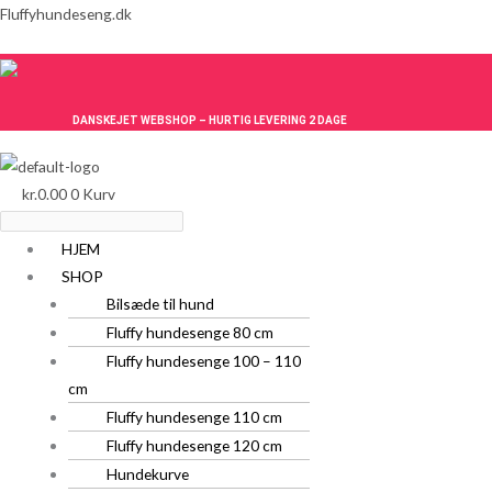
Gå
Menu
Menu
Fluffyhundeseng.dk
til
indholdet
DANSKEJET WEBSHOP – HURTIG LEVERING 2 DAGE
kr.
0.00
0
Kurv
HJEM
SHOP
Bilsæde til hund
Fluffy hundesenge 80 cm
Fluffy hundesenge 100 – 110
cm
Fluffy hundesenge 110 cm
Fluffy hundesenge 120 cm
Hundekurve