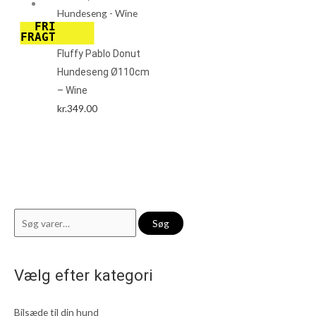
FRI
FRAGT
Fluffy Pablo Donut
Hundeseng Ø110cm
– Wine
kr.
349.00
S
M
H
Søg
ø
i
ø
g
n
j
Vælg efter kategori
e
d
e
f
s
s
Bilsæde til din hund
t
t
t