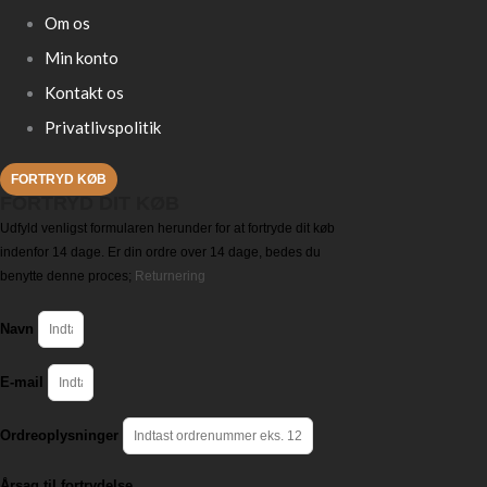
Om os
Min konto
Kontakt os
Privatlivspolitik
FORTRYD KØB
FORTRYD DIT KØB
Udfyld venligst formularen herunder for at fortryde dit køb
indenfor 14 dage. Er din ordre over 14 dage, bedes du
benytte denne proces;
Returnering
Navn
E-mail
Ordreoplysninger
Årsag til fortrydelse