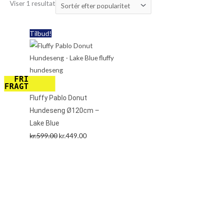
Viser 1 resultat
Den
Den
Tilbud!
oprindelige
aktuelle
pris
pris
var:
er:
FRI
kr.599.00.
kr.449.00.
FRAGT
Fluffy Pablo Donut
Hundeseng Ø120cm –
Lake Blue
kr.
599.00
kr.
449.00