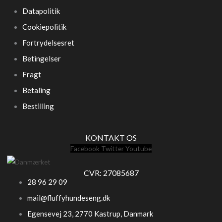
Datapolitik
Cookiepolitik
Fortrydelsesret
Betingelser
Fragt
Betaling
Bestilling
KONTAKT OS
Facebook
Twitter
Youtube
CVR: 27085687
28 96 29 09
mail@fluffyhundeseng.dk
Egensevej 23, 2770 Kastrup, Danmark