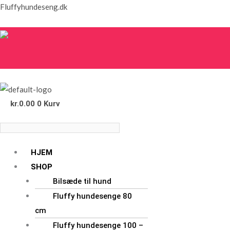
Gå
Menu
Menu
Fluffyhundeseng.dk
til
indholdet
kr.
0.00
0
Kurv
HJEM
SHOP
Bilsæde til hund
Fluffy hundesenge 80
cm
Fluffy hundesenge 100 –