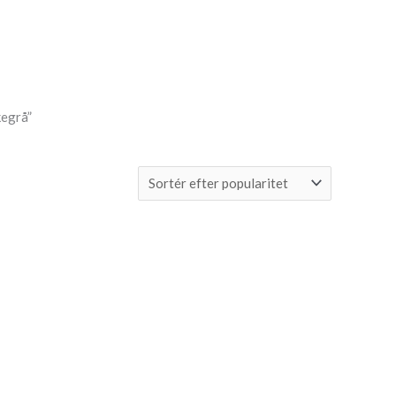
egrå”