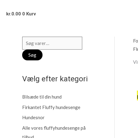
kr.
0.00
0
Kurv
Fo
S
Fl
ø
Søg
g
Vi
e
Vælg efter kategori
f
t
e
Bilsæde til din hund
r
Firkantet Fluffy hundesenge
:
Hundesnor
Alle vores fluffyhundesenge på
tilbud