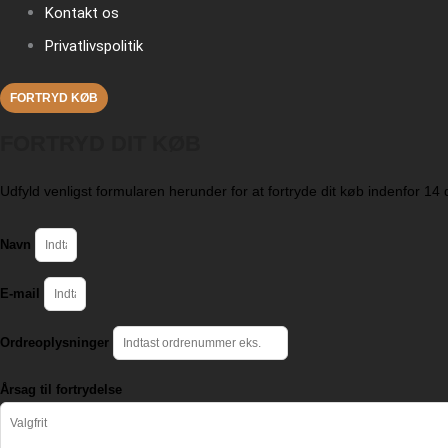
Kontakt os
Privatlivspolitik
FORTRYD KØB
FORTRYD DIT KØB
Udfyld venligst formularen herunder for at fortryde dit køb indenfor 1
Navn
E-mail
Ordreoplysninger
Årsag til fortrydelse