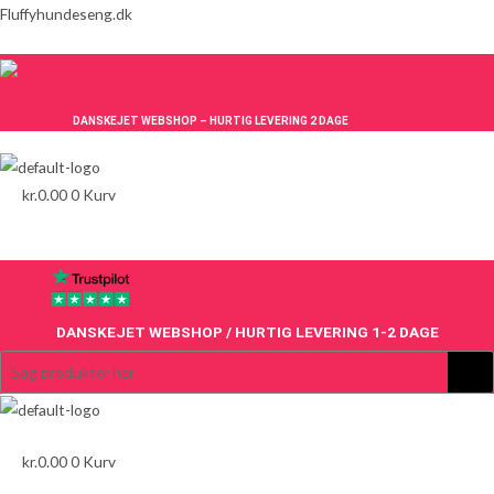
Gå
Fluffyhundeseng.dk
til
indholdet
DANSKEJET WEBSHOP – HURTIG LEVERING 2 DAGE
kr.
0.00
0
Kurv
Menu
DANSKEJET WEBSHOP / HURTIG LEVERING 1-2 DAGE
Menu
kr.
0.00
0
Kurv