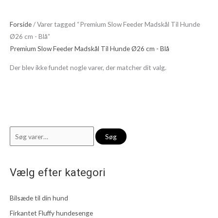
Forside
/ Varer tagged “Premium Slow Feeder Madskål Til Hunde
Ø26 cm - Blå”
Premium Slow Feeder Madskål Til Hunde Ø26 cm - Blå
Der blev ikke fundet nogle varer, der matcher dit valg.
S
Søg
ø
g
Vælg efter kategori
e
f
Bilsæde til din hund
t
e
Firkantet Fluffy hundesenge