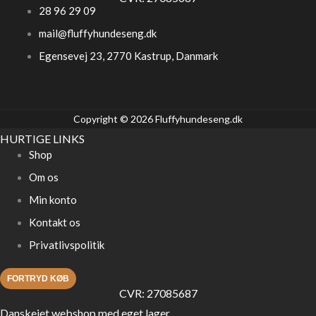
28 96 29 09
mail@fluffyhundeseng.dk
Egensevej 23, 2770 Kastrup, Danmark
Copyright © 2026 Fluffyhundeseng.dk
HURTIGE LINKS
Shop
Om os
Min konto
Kontakt os
Privatlivspolitik
FORTRYD KØB
CVR: 27085687
Danskejet webshop med eget lager