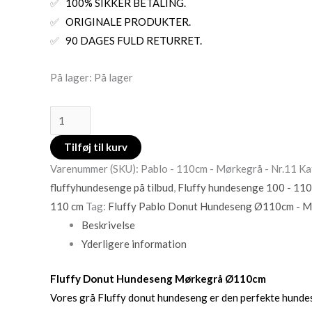
✅
100% SIKKER BETALING.
✅
ORIGINALE PRODUKTER.
✅
90 DAGES FULD RETURRET.
På lager:
På lager
Tilføj til kurv
Varenummer (SKU):
Pablo - 110cm - Mørkegrå - Nr.11
Ka
fluffyhundesenge på tilbud
,
Fluffy hundesenge 100 - 110
110 cm
Tag:
Fluffy Pablo Donut Hundeseng Ø110cm - 
Beskrivelse
Yderligere information
Fluffy Donut Hundeseng Mørkegrå Ø110cm
Vores grå Fluffy donut hundeseng er den perfekte hundesen