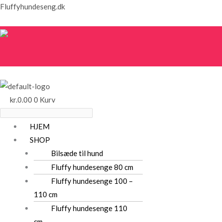
Gå
Menu
Menu
Fluffyhundeseng.dk
til
indholdet
kr.
0.00
0
Kurv
HJEM
SHOP
Bilsæde til hund
Fluffy hundesenge 80 cm
Fluffy hundesenge 100 –
110 cm
Fluffy hundesenge 110
cm