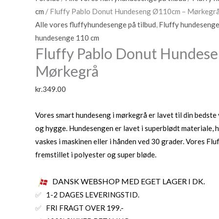
cm
/ Fluffy Pablo Donut Hundeseng Ø110cm – Mørkegr
Alle vores fluffyhundesenge på tilbud
,
Fluffy hundesenge
hundesenge 110 cm
Fluffy Pablo Donut Hundes
Mørkegrå
kr.
349.00
Vores smart hundeseng i mørkegrå er lavet til din bedste 
og hygge. Hundesengen
er lavet i superblødt materiale,
vaskes i maskinen eller i hånden ved 30 grader. Vores
Flu
fremstillet i polyester og super bløde.
DANSK WEBSHOP MED EGET LAGER I DK.
✅
1-2 DAGES LEVERINGSTID.
✅
FRI FRAGT OVER 199.-