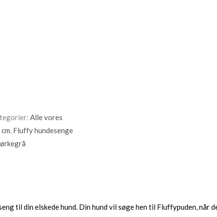
tegorier:
Alle vores
 cm
,
Fluffy hundesenge
Mørkegrå
g til din elskede hund. Din hund vil søge hen til Fluffypuden, når den