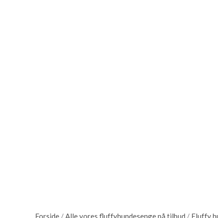
Forside
/
Alle vores fluffyhundesenge på tilbud
/
Fluffy 