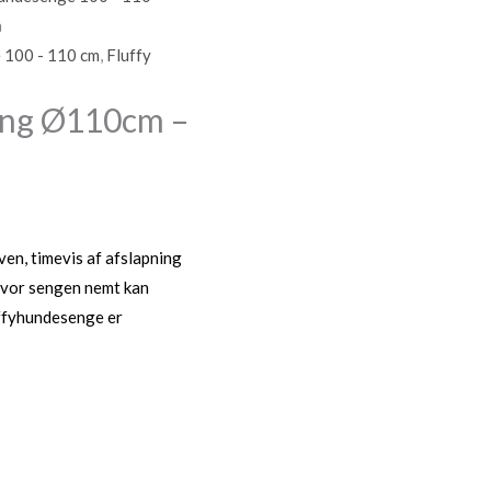
å
 100 - 110 cm
,
Fluffy
eng Ø110cm –
ven, timevis af afslapning
 hvor sengen nemt kan
ffyhundesenge er