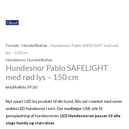
Hundesnor
Den
Den
Tilbud!
Pablo
oprindelige
aktuelle
SAFELIGHT
pris
pris
med
var:
er:
Forside
/
Hundetilbehør
/ Hundesnor Pablo SAFELIGHT med rød
rød
kr.125.00.
kr.99.00.
lys – 150 cm
lys
Hundesnor
,
Hundetilbehør
-
Hundesnor Pablo SAFELIGHT
150
med rød lys – 150 cm
cm
kr.
125.00
kr.
99.00
antal
Nyt smart LED lys produkt til din hund. Bliv set i mørket med vores
unikke LED hundesnor i sort. Der medfølger USB stik til
genopladning af hundesnoren.
LED
Hundesnoren passer til alle
slags hunde og størrelser.