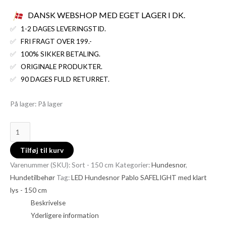
DANSK WEBSHOP MED EGET LAGER I DK.
✅
1-2 DAGES LEVERINGSTID.
✅
FRI FRAGT OVER 199.-
✅
100% SIKKER BETALING.
✅
ORIGINALE PRODUKTER.
✅
90 DAGES FULD RETURRET.
På lager:
På lager
Tilføj til kurv
Varenummer (SKU):
Sort - 150 cm
Kategorier:
Hundesnor
,
Hundetilbehør
Tag:
LED Hundesnor Pablo SAFELIGHT med klart
lys - 150 cm
Beskrivelse
Yderligere information