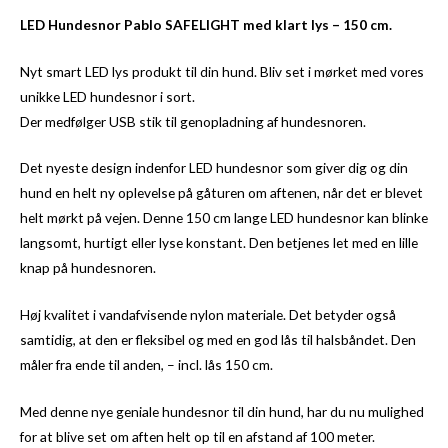
LED Hundesnor Pablo SAFELIGHT med klart lys – 150 cm.
Nyt smart LED lys produkt til din hund. Bliv set i mørket med vores
unikke LED hundesnor i sort.
Der medfølger USB stik til genopladning af hundesnoren.
Det nyeste design indenfor LED hundesnor som giver dig og din
hund en helt ny oplevelse på gåturen om aftenen, når det er blevet
helt mørkt på vejen. Denne 150 cm lange LED hundesnor kan blinke
langsomt, hurtigt eller lyse konstant. Den betjenes let med en lille
knap på hundesnoren.
Høj kvalitet i vandafvisende nylon materiale. Det betyder også
samtidig, at den er fleksibel og med en god lås til halsbåndet. Den
måler fra ende til anden, – incl. lås 150 cm.
Med denne nye geniale hundesnor til din hund, har du nu mulighed
for at blive set om aften helt op til en afstand af 100 meter.