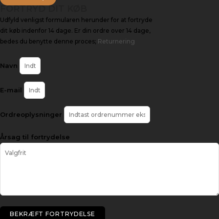
FORTRYD DIT KØB
Udfyld venligst formularen herunder for at fortryde
dit køb indenfor 14 dage. Er din ordre over 14 dage,
bedes du benytte denne proces;
Returnering
Navn
E-mail
Ordreoplysninger
Årsag til fortrydelse
BEKRÆFT FORTRYDELSE