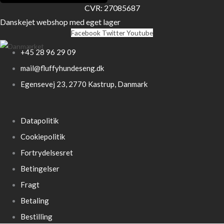
CVR: 27085687
Danskejet webshop med eget lager
Facebook
Twitter
Youtube
+45 28 96 29 09
mail@fluffyhundeseng.dk
Egensevej 23, 2770 Kastrup, Danmark
Datapolitik
Cookiepolitik
Fortrydelsesret
Betingelser
Fragt
Betaling
Bestilling