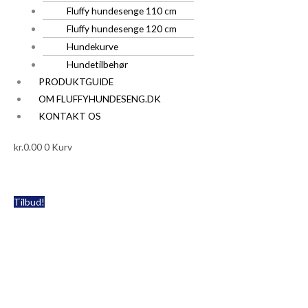
Fluffy hundesenge 110 cm
Fluffy hundesenge 120 cm
Hundekurve
Hundetilbehør
PRODUKTGUIDE
OM FLUFFYHUNDESENG.DK
KONTAKT OS
kr.
0.00
0
Kurv
Pablo
Den
Den
Tilbud!
Nordic
oprindelige
aktuelle
RI
Bubble
pris
pris
AGT
LUX
var:
er:
Hundeseng
kr.475.00.
kr.299.00.
Str.XL
-