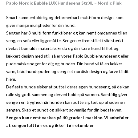
Pablo Nordic Bubble LUX Hundeseng Str.XL – Nordic Pink
Smart sammenfoldelig og deformerbart multi-form design, som
giver mange muligheder for din hund.
Sengen har 3 multi-form funktioner og kan nemt omdannes til en
seng, en sofa eller liggemåtte. Sengen er fremstillet i slidstærkt
rivefast bomulds materiale. Er du og din kære hund til flot og
lækkert design med stil, så er vores Pablo Bubble hundeseng eller
pude måske noget for dig og hunden. Din hund vil få en lækker
varm, blød hundepuden og seng i et nordisk design og farve til dit
hjem.
De fleste hunde elsker at putte i deres egen hundeseng, så de kan
rulle sig godt sammen og derved holde på varmen. Samtidig giver
sengen en tryghed når hunden kan putte sig tæt op af siderne i
sengen. Skab et sundt og sikkert sovemiljø for din bedste ven.
Sengen kan nemt vaskes på 40 grader i maskine. Vi anbefaler
at sengen lufttørres og ikke i tørretumbler