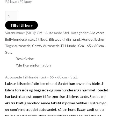
På lager:
På lager
Tilføj til kurv
Varenummer (SKU):
Grå - Autosæde Str.L
Kategorier:
Alle vores
fluffyhundesenge på tilbud
,
Bilsæde til din hund
,
Hundetilbehør
Tags:
autosæde
,
Comfy Autosæde Til Hunde i Grå - 65 x 60 cm -
Str.L
Beskrivelse
Yderligere information
Autosæde Til Hunde i Grå – 65 x 60 cm – Str.L
Luksus bilsæde til din kære hund. Sædet kan anvendes både til
bilens forsæde og bagsæde og som hundeseng i hjemmet. Sædet
har justerbare stropper til fastgørelse til bilens sæde. Sædet er i
ekstra kraftig vandafvisende tekstil af polyesterfiber. Ekstra blød
og comfy inderpude i autosædet, så din hund ligger godt under
brug. Sædet har anti skrid underside for sikker anvendelse på