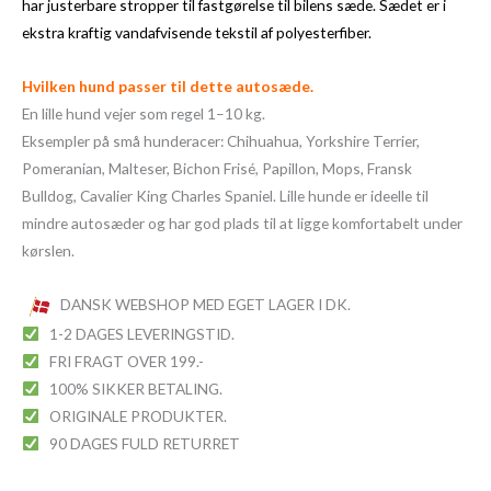
har justerbare stropper til fastgørelse til bilens sæde. Sædet er i
ekstra kraftig vandafvisende tekstil af polyesterfiber.
Hvilken hund passer til dette autosæde.
En lille hund vejer som regel 1–10 kg.
Eksempler på små hunderacer: Chihuahua, Yorkshire Terrier,
Pomeranian, Malteser, Bichon Frisé, Papillon, Mops, Fransk
Bulldog, Cavalier King Charles Spaniel. Lille hunde er ideelle til
mindre autosæder og har god plads til at ligge komfortabelt under
kørslen.
DANSK WEBSHOP MED EGET LAGER I DK.
1-2 DAGES LEVERINGSTID.
FRI FRAGT OVER 199.-
100% SIKKER BETALING.
ORIGINALE PRODUKTER.
90 DAGES FULD RETURRET