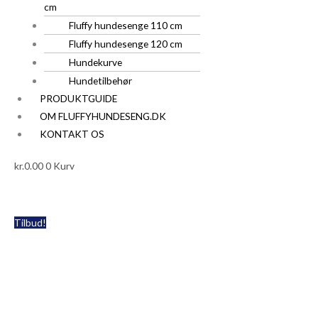
cm
Fluffy hundesenge 110 cm
Fluffy hundesenge 120 cm
Hundekurve
Hundetilbehør
PRODUKTGUIDE
OM FLUFFYHUNDESENG.DK
KONTAKT OS
kr.
0.00
0
Kurv
Autosæde
Den
Den
Den
Den
Tilbud!
Til
oprindelige
oprindelige
aktuelle
aktuelle
Hunde
pris
pris
pris
pris
i
var:
var:
er:
er:
RI
Grå
kr.499.00.
kr.499.00.
kr.399.00.
kr.399.00.
AGT
-