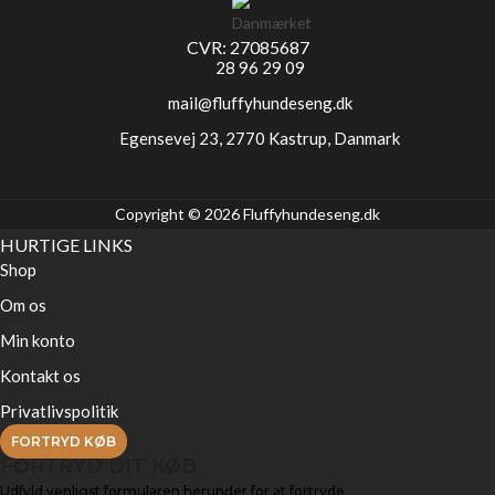
CVR: 27085687
28 96 29 09
mail@fluffyhundeseng.dk
Egensevej 23, 2770 Kastrup, Danmark
Copyright © 2026 Fluffyhundeseng.dk
HURTIGE LINKS
Shop
Om os
Min konto
Kontakt os
Privatlivspolitik
FORTRYD KØB
FORTRYD DIT KØB
Udfyld venligst formularen herunder for at fortryde