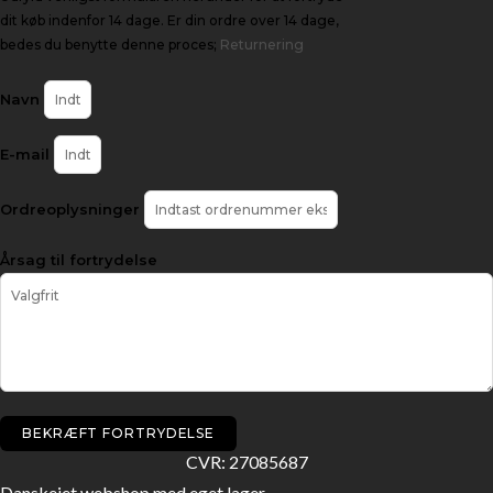
dit køb indenfor 14 dage. Er din ordre over 14 dage,
bedes du benytte denne proces;
Returnering
Navn
E-mail
Ordreoplysninger
Årsag til fortrydelse
BEKRÆFT FORTRYDELSE
CVR: 27085687
Danskejet webshop med eget lager