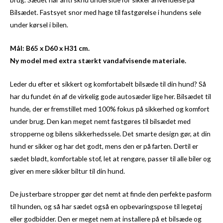
Bilsædet. Fastsyet snor med hage til fastgørelse i hundens sele
under kørsel i bilen.
Mål: B65 x D60 x H31 cm.
Ny model med extra stærkt vandafvisende materiale.
Leder du efter et sikkert og komfortabelt bilsæde til din hund? Så
har du fundet én af de virkelig gode autosæder lige her. Bilsædet til
hunde, der er fremstillet med 100% fokus på sikkerhed og komfort
under brug. Den kan meget nemt fastgøres til bilsædet med
stropperne og bilens sikkerhedssele. Det smarte design gør, at din
hund er sikker og har det godt, mens den er på farten. Dertil er
sædet blødt, komfortable stof, let at rengøre, passer til alle biler og
giver en mere sikker biltur til din hund.
De justerbare stropper gør det nemt at finde den perfekte pasform
til hunden, og så har sædet også en opbevaringspose til legetøj
eller godbidder. Den er meget nem at installere på et bilsæde og