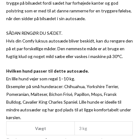
trygge på bilsædet fordi sædet har forhøjede kanter og god
polstring som er med til at danne rammerne for en tryggere følelse,
når den sidder på bilsædet i sin autosæde.
SÅDAN RENGØR DU SÆDET.
Hvis din Comfy luksus autosæde bliver beskidt, kan du rengøre den
på et par forskellige måder. Den nemmeste måde er at bruge en
fugtig klud og noget mild sæbe eller vaskes i maskine på 30°C.
Hvilken hund passer til dette autosæde.
En lille hund vejer som regel 1–10 kg.
Eksempler på små hunderacer: Chihuahua, Yorkshire Terrier,
Pomeranian, Malteser, Bichon Frisé, Papillon, Mops, Fransk
Bulldog, Cavalier King Charles Spaniel. Lille hunde er ideelle til
mindre autosæder og har god plads til at ligge komfortabelt under
kørslen.
Vægt
3 kg