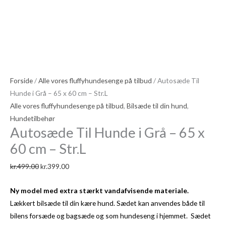
65
x
60
cm
-
Str.L
Forside
/
Alle vores fluffyhundesenge på tilbud
/ Autosæde Til
antal
Hunde i Grå – 65 x 60 cm – Str.L
Alle vores fluffyhundesenge på tilbud
,
Bilsæde til din hund
,
Hundetilbehør
Autosæde Til Hunde i Grå – 65 x
60 cm – Str.L
kr.
499.00
kr.
399.00
Ny model med extra stærkt vandafvisende materiale.
Lækkert bilsæde til din kære hund. Sædet kan anvendes både til
bilens forsæde og bagsæde og som hundeseng i hjemmet. Sædet