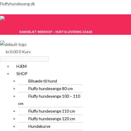
Gå
Menu
Menu
Fluffyhundeseng.dk
til
indholdet
DANSKEJET WEBSHOP – HURTIG LEVERING 2 DAGE
kr.
0.00
0
Kurv
HJEM
SHOP
Bilsæde til hund
Fluffy hundesenge 80 cm
Fluffy hundesenge 100 – 110
cm
Fluffy hundesenge 110 cm
Fluffy hundesenge 120 cm
Hundekurve