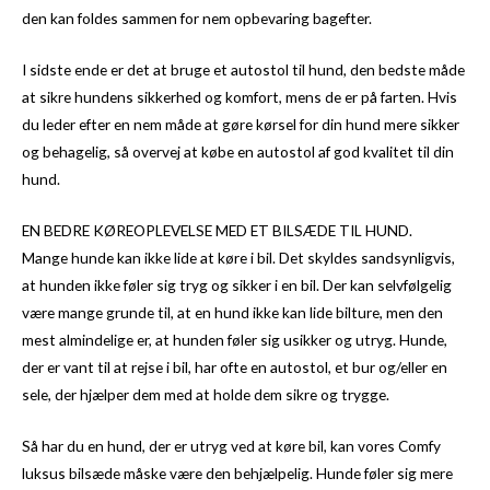
den kan foldes sammen for nem opbevaring bagefter.
I sidste ende er det at bruge et autostol til hund, den bedste måde
at sikre hundens sikkerhed og komfort, mens de er på farten. Hvis
du leder efter en nem måde at gøre kørsel for din hund mere sikker
og behagelig, så overvej at købe en autostol af god kvalitet til din
hund.
EN BEDRE KØREOPLEVELSE MED ET BILSÆDE TIL HUND.
Mange hunde kan ikke lide at køre i bil. Det skyldes sandsynligvis,
at hunden ikke føler sig tryg og sikker i en bil. Der kan selvfølgelig
være mange grunde til, at en hund ikke kan lide bilture, men den
mest almindelige er, at hunden føler sig usikker og utryg. Hunde,
der er vant til at rejse i bil, har ofte en autostol, et bur og/eller en
sele, der hjælper dem med at holde dem sikre og trygge.
Så har du en hund, der er utryg ved at køre bil, kan vores Comfy
luksus bilsæde måske være den behjælpelig. Hunde føler sig mere