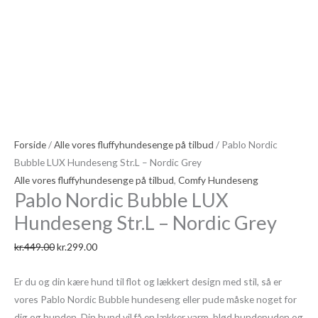
-
Nordic
Grey
antal
Forside
/
Alle vores fluffyhundesenge på tilbud
/ Pablo Nordic
Bubble LUX Hundeseng Str.L – Nordic Grey
Alle vores fluffyhundesenge på tilbud
,
Comfy Hundeseng
Pablo Nordic Bubble LUX
Hundeseng Str.L – Nordic Grey
kr.
449.00
kr.
299.00
Er du og din kære hund til flot og lækkert design med stil, så er
vores Pablo Nordic Bubble hundeseng eller pude måske noget for
dig og hunden. Din hund vil få en lækker varm, blød hundepuden og