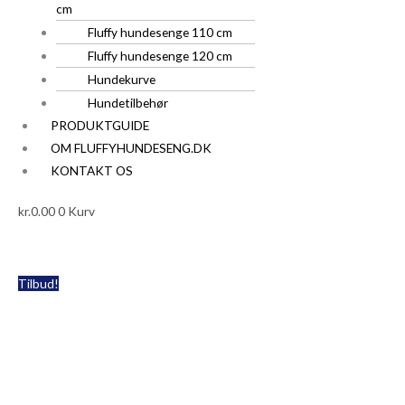
cm
Fluffy hundesenge 110 cm
Fluffy hundesenge 120 cm
Hundekurve
Hundetilbehør
PRODUKTGUIDE
OM FLUFFYHUNDESENG.DK
KONTAKT OS
kr.
0.00
0
Kurv
Pablo
Den
Den
Tilbud!
Nordic
oprindelige
aktuelle
RI
Bubble
pris
pris
AGT
LUX
var:
er:
Hundeseng
kr.449.00.
kr.299.00.
Str.L