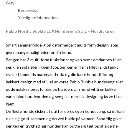
Grey
Beskrivelse
Yderligere information
Pablo Nordic Bubble LUX Hundeseng Str.L – Nordic Grey
Smart sammenfoldelig og deformerbart multi-form design, som
giver mange muligheder for din hund.
Sengen har 3 multi-form funktioner og kan nemt omdannes til en
seng, en sofa eller liggemåtte. Sengen er fremstillet i slidstærkt
rivefast bomulds materiale. Er du og din kære hund til flot og
lækkert design med stil, så er vores Pablo Bubble hundeseng eller
pude måske noget for dig og hunden. Din hund vil få en lækker
varm, blød hundepuden og seng i et nordisk design og farve til dit
hjem.
De fleste hunde elsker at putte i deres egen hundeseng, så de kan
rulle sig godt sammen og derved holde på varmen. Samtidig giver
sengen en tryghed når hunden kan putte sig tæt op af siderne i