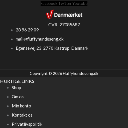
Facebook
Twitter
Youtube
CVR: 27085687
28 96 29 09
mail@fluffyhundeseng.dk
Egensevej 23, 2770 Kastrup, Danmark
Copyright © 2026 Fluffyhundeseng.dk
HURTIGE LINKS
Shop
Om os
Min konto
Kontakt os
Privatlivspolitik