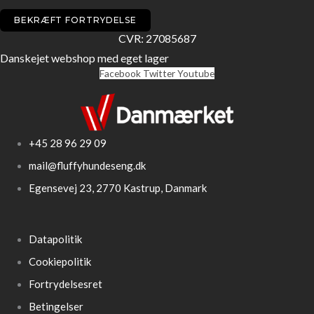
BEKRÆFT FORTRYDELSE
CVR: 27085687
Danskejet webshop med eget lager
Facebook
Twitter
Youtube
+45 28 96 29 09
mail@fluffyhundeseng.dk
Egensevej 23, 2770 Kastrup, Danmark
Datapolitik
Cookiepolitik
Fortrydelsesret
Betingelser