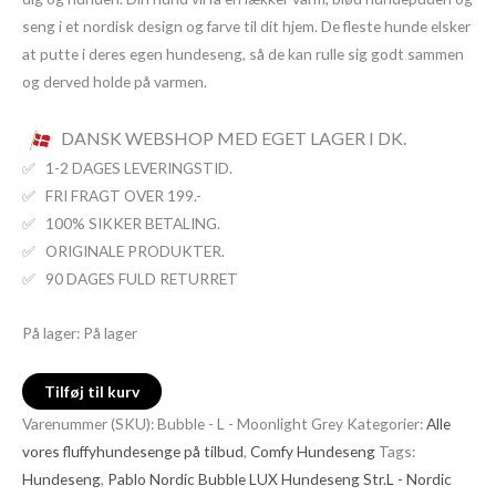
seng i et nordisk design og farve til dit hjem. De fleste hunde elsker
at putte i deres egen hundeseng, så de kan rulle sig godt sammen
og derved holde på varmen.
DANSK WEBSHOP MED EGET LAGER I DK.
✅ 1-2 DAGES LEVERINGSTID.
✅ FRI FRAGT OVER 199.-
✅ 100% SIKKER BETALING.
✅ ORIGINALE PRODUKTER.
✅ 90 DAGES FULD RETURRET
På lager:
På lager
Tilføj til kurv
Varenummer (SKU):
Bubble - L - Moonlight Grey
Kategorier:
Alle
vores fluffyhundesenge på tilbud
,
Comfy Hundeseng
Tags:
Hundeseng
,
Pablo Nordic Bubble LUX Hundeseng Str.L - Nordic