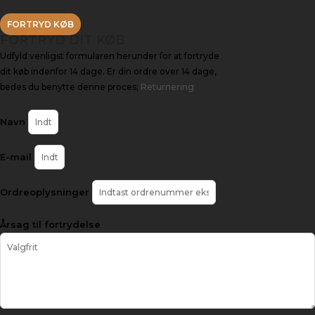
FORTRYD KØB
FORTRYD DIT KØB
Udfyld venligst formularen herunder for at fortryde
dit køb indenfor 14 dage. Er din ordre over 14 dage,
bedes du benytte denne proces;
Returnering
Navn
E-mail
Ordreoplysninger
Årsag til fortrydelse