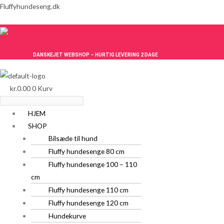
Gå
Menu
Menu
Fluffyhundeseng.dk
til
indholdet
DANSKEJET WEBSHOP – HURTIG LEVERING 2 DAGE
kr.
0.00
0
Kurv
HJEM
SHOP
Bilsæde til hund
Fluffy hundesenge 80 cm
Fluffy hundesenge 100 – 110
cm
Fluffy hundesenge 110 cm
Fluffy hundesenge 120 cm
Hundekurve